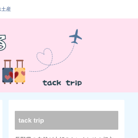
お土産
tack trip