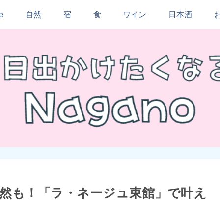
e
自然
宿
食
ワイン
日本酒
然も！「ラ・ネージュ東館」で叶え