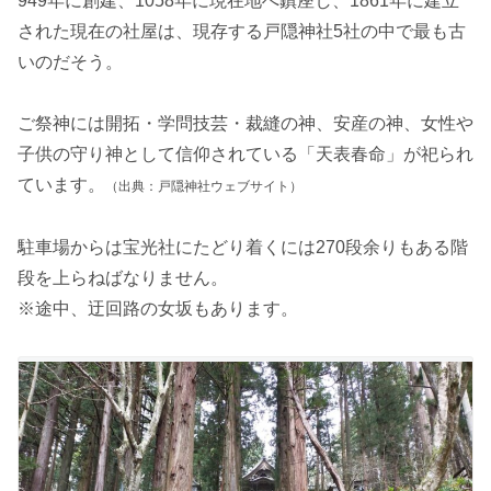
949年に創建、1058年に現在地へ鎮座し、1861年に建立
された現在の社屋は、現存する戸隠神社5社の中で最も古
いのだそう。
ご祭神には開拓・学問技芸・裁縫の神、安産の神、女性や
子供の守り神として信仰されている「天表春命」が祀られ
ています。
（出典：戸隠神社ウェブサイト）
駐車場からは宝光社にたどり着くには270段余りもある階
段を上らねばなりません。
※途中、迂回路の女坂もあります。