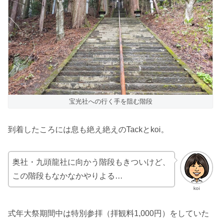
宝光社への行く手を阻む階段
到着したころには息も絶え絶えのTackとkoi。
奥社・九頭龍社に向かう階段もきついけど、
この階段もなかなかやりよる…
koi
式年大祭期間中は特別参拝（拝観料1,000円）をしていた