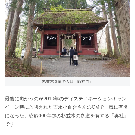
杉並木参道の入口「随神門」
最後に向かうのが2010年のディスティネーションキャン
ペーン時に放映された吉永小百合さんのCMで一気に有名
になった、樹齢400年超の杉並木の参道を有する「奥社」
です。