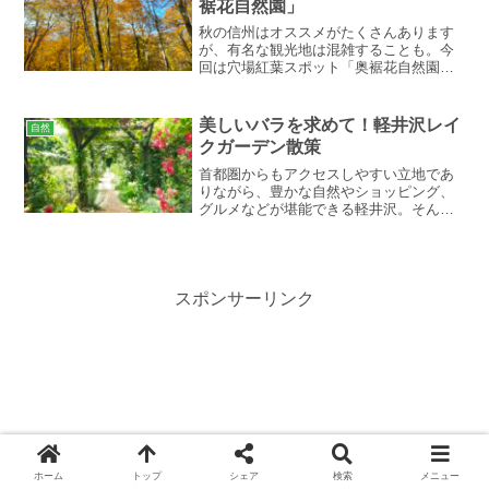
裾花自然園」
秋の信州はオススメがたくさんあります
が、有名な観光地は混雑することも。今
回は穴場紅葉スポット「奥裾花自然園」
をご紹介します。
美しいバラを求めて！軽井沢レイ
自然
クガーデン散策
首都圏からもアクセスしやすい立地であ
りながら、豊かな自然やショッピング、
グルメなどが堪能できる軽井沢。そんな
軽井沢にある、まるでヨーロッパとも錯
覚するような美しいローズガーデン、
「軽井沢レイクガーデン」についてご紹
介します。
スポンサーリンク
ホーム
トップ
シェア
検索
メニュー