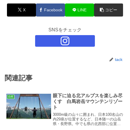
X
Facebook
LINE
コピー
SNSをチェック
tack
関連記事
眼下に迫る北アルプスを楽しみ尽
自然
くす 白馬岩岳マウンテンリゾー
ト
3000m級の山々に囲まれ、日本100名山の
内29座が位置するなど、日本随一の山岳
県・長野県。中でも県の北西部に位置す
る白馬村は1998年の冬季オリンピックの