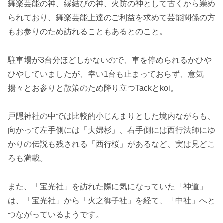
舞楽芸能の神、縁結びの神、火防の神として古くから崇め
られており、舞楽芸能上達のご利益を求めて芸能関係の方
もお参りのため訪れることもあるとのこと。
駐車場が3台分ほどしかないので、車を停められるかひや
ひやしていましたが、幸い1台も止まっておらず、意気
揚々とお参りと散策のため降り立つTackとkoi。
戸隠神社の中では比較的小じんまりとした境内ながらも、
向かって左手側には「夫婦杉」、右手側には西行法師にゆ
かりの伝説も残される「西行桜」があるなど、実は見どこ
ろも満載。
また、「宝光社」を訪れた際に気になっていた「神道」
は、「宝光社」から「火之御子社」を経て、「中社」へと
つながっているようです。